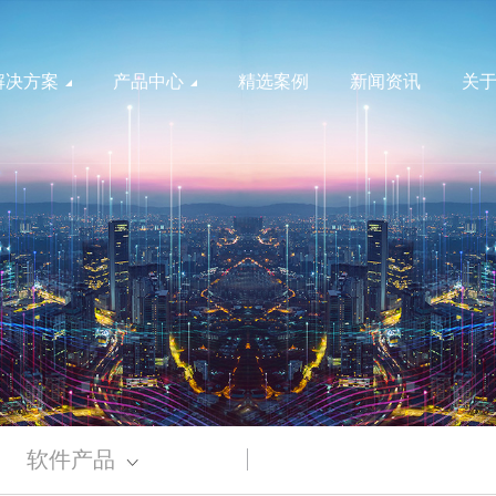
解决方案
产品中心
精选案例
新闻资讯
关
智能配电
硬件产品
干式变压器
智慧配电网
电力北斗
新能源双分裂变压器
智慧能源
新能源华式变压器
ZGS新能源组合式变压器
风机监测
光伏变配电
风电变配电
能效一级油浸式变压器
储能智慧化
公共建筑
工业园区
软件产品