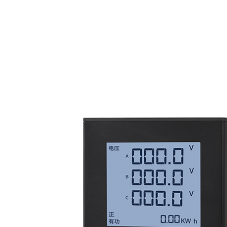
风机监测产品
SEC
倾角传感器
成套设备
SEC
光纤应变传感器
干式变压器
智能配电产品
SEC
光纤温度传感器
新能源双分裂变压器
TSR1智能塑壳断路器
新能源产品
SEC
光纤载荷传感器
新能源华式变压器
TSR2-智能塑壳断路器
ZDES-G储能变流升压一体舱
低碳节能产品
用电卫
光纤传感分析仪
ZGS新能源组合式变压器
TSM系列量测开关
TPN 系列光伏并网专用智能断路器
LMP5 智能母线插接箱监控装置
SEC
MEMS光纤加速度传感器
能效一级油浸式变压器
TSC智能换相开关
ZDGF-PDX-1智能光伏并网箱
LMP1导轨式单相多功能电表
SEC
能效二级油浸式变压器
ZDLTU-C智能低压故障传感器
ZDGF-PDX-2智能光伏并网箱
LMP3导轨式三相多功能电表
SEC
110kV级电力变压器
ZDWP-S输电线路防外破监测装置
ZDGF-PDG-480智能光伏并网柜
LMP100多功能电能表
SEC
35kV级电力变压器
ZDJC-S输电线路智能监测产品
ZDGF-G光伏一体化智能升压并网舱
LMP-DAG多功能电表智能网关
SEC
SH15型非晶合金变压器
ZDCAP-AZ智能电容
DFD-G风电一体化智能升压并网舱
LMP-SCZ智能插座