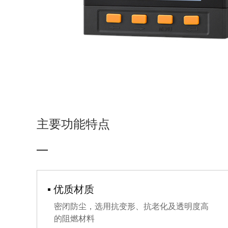
S13型油浸式配电变压器
G5智能微型断路器
LMP-AC400智能空调控制器
华式箱式变电站（适用于风电/光伏）
GD5智能直流微型断路器
ZDKER-DT电梯动能回收装置
美式箱式变电站
ZDKA-SFT4001智能融合终端
LMP-NG3智能网关
欧式箱式变电站
PowerBoard智能配电柜
并网预制舱
ZDSVG-A静止无功发生器
GGD 型交流低压配电柜
主要功能特点
KYN28A-12 II 型铠装移开式交流金属封
闭开关设备
KYN61-40.5铠装移开式交流金属封闭开
关设备柜
XGN15-12(SF6)型单元式交流金属封闭环
网开关设备
XGN17-12交流金属环网高压开关柜
▪ 优质材质
ZDKA-12（SF6）型充气式金属封闭全绝
密闭防尘，选用抗变形、抗老化及透明度高
缘系列环网开关柜
的阻燃材料