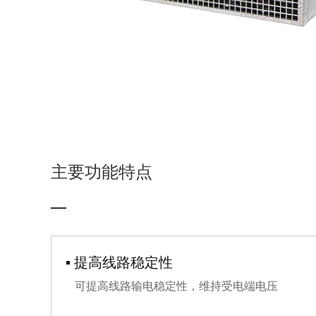
S13型油浸式配电变压器
G5智能微型断路器
LMP-AC400智能空调控制器
华式箱式变电站（适用于风电/光伏）
GD5智能直流微型断路器
ZDKER-DT电梯动能回收装置
美式箱式变电站
ZDKA-SFT4001智能融合终端
LMP-NG3智能网关
欧式箱式变电站
PowerBoard智能配电柜
并网预制舱
ZDSVG-A静止无功发生器
GGD 型交流低压配电柜
主要功能特点
KYN28A-12 II 型铠装移开式交流金属封
闭开关设备
KYN61-40.5铠装移开式交流金属封闭开
关设备柜
XGN15-12(SF6)型单元式交流金属封闭环
网开关设备
XGN17-12交流金属环网高压开关柜
▪ 提高线路稳定性
ZDKA-12（SF6）型充气式金属封闭全绝
可提高线路输电稳定性，维持受电端电压
缘系列环网开关柜