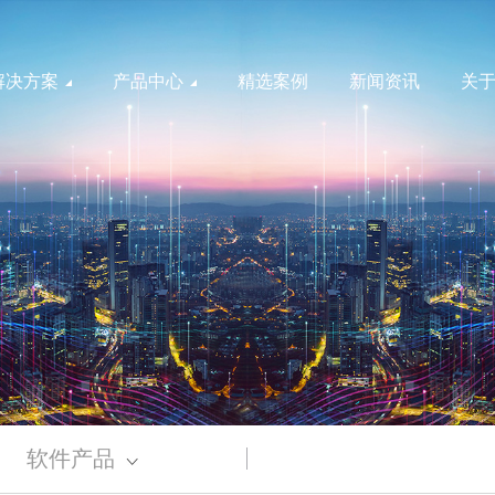
解决方案
产品中心
精选案例
新闻资讯
关
智能配电
硬件产品
干式变压器
智慧配电网
电力北斗
新能源双分裂变压器
智慧能源
新能源华式变压器
ZGS新能源组合式变压器
风机监测
光伏变配电
风电变配电
能效一级油浸式变压器
储能智慧化
公共建筑
工业园区
软件产品