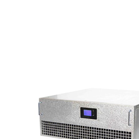
风机监测产品
SEC
倾角传感器
成套设备
SEC
光纤应变传感器
干式变压器
智能配电产品
SEC
光纤温度传感器
新能源双分裂变压器
TSR1智能塑壳断路器
新能源产品
SEC
光纤载荷传感器
新能源华式变压器
TSR2-智能塑壳断路器
ZDES-G储能变流升压一体舱
低碳节能产品
用电卫
光纤传感分析仪
ZGS新能源组合式变压器
TSM系列量测开关
TPN 系列光伏并网专用智能断路器
LMP5 智能母线插接箱监控装置
SEC
MEMS光纤加速度传感器
能效一级油浸式变压器
TSC智能换相开关
ZDGF-PDX-1智能光伏并网箱
LMP1导轨式单相多功能电表
SEC
能效二级油浸式变压器
ZDLTU-C智能低压故障传感器
ZDGF-PDX-2智能光伏并网箱
LMP3导轨式三相多功能电表
SEC
110kV级电力变压器
ZDWP-S输电线路防外破监测装置
ZDGF-PDG-480智能光伏并网柜
LMP100多功能电能表
SEC
35kV级电力变压器
ZDJC-S输电线路智能监测产品
ZDGF-G光伏一体化智能升压并网舱
LMP-DAG多功能电表智能网关
SEC
SH15型非晶合金变压器
ZDCAP-AZ智能电容
DFD-G风电一体化智能升压并网舱
LMP-SCZ智能插座